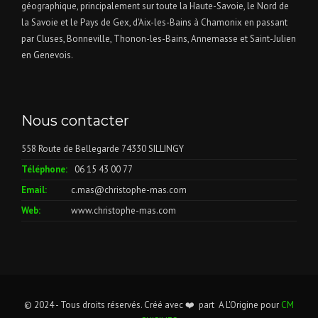
géographique, principalement sur toute la Haute-Savoie, le Nord de
la Savoie et le Pays de Gex, d'Aix-les-Bains à Chamonix en passant
par Cluses, Bonneville, Thonon-les-Bains, Annemasse et Saint-Julien
en Genevois.
Nous contacter
558 Route de Bellegarde 74330 SILLINGY
Téléphone:
06 15 43 00 77
Email:
c.mas@christophe-mas.com
Web:
www.christophe-mas.com
© 2024 - Tous droits réservés. Créé avec ❤️ part
A L'Origine
pour
CM